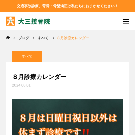
交通事故診療、背骨・骨盤矯正は私たちにおまかせください！
TEL
お問い合わせ
ブログ
すべて
８月診療カレンダー
アクセス
Instagram
Facebook
すべて
大三接骨院について
８月診療カレンダー
2024.08.01
診療メニュー
ブログ
お問い合わせ