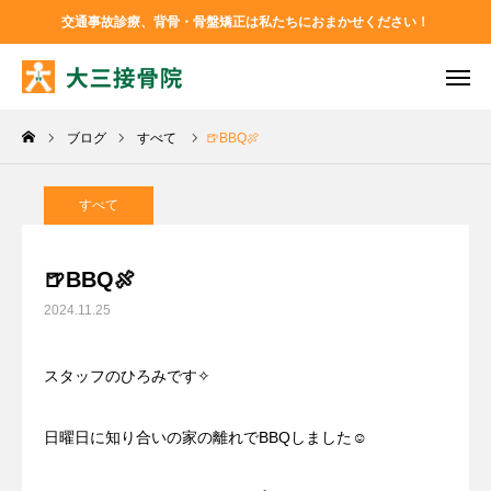
交通事故診療、背骨・骨盤矯正は私たちにおまかせください！
TEL
お問い合わせ
ブログ
すべて
🍺BBQ🍖
アクセス
Instagram
Facebook
すべて
大三接骨院について
🍺BBQ🍖
2024.11.25
診療メニュー
ブログ
スタッフのひろみです✧
お問い合わせ
日曜日に知り合いの家の離れでBBQしました☺