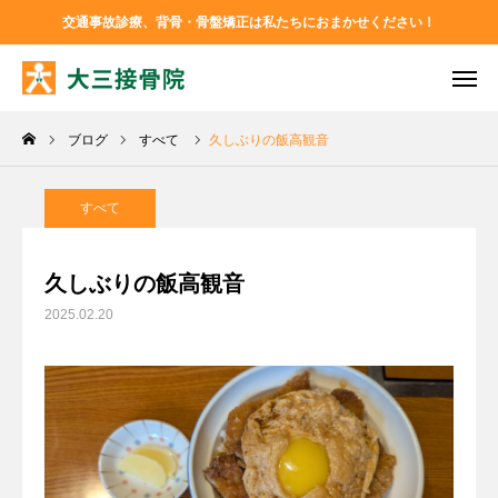
交通事故診療、背骨・骨盤矯正は私たちにおまかせください！
TEL
お問い合わせ
ブログ
すべて
久しぶりの飯高観音
アクセス
Instagram
Facebook
すべて
大三接骨院について
久しぶりの飯高観音
2025.02.20
診療メニュー
ブログ
お問い合わせ