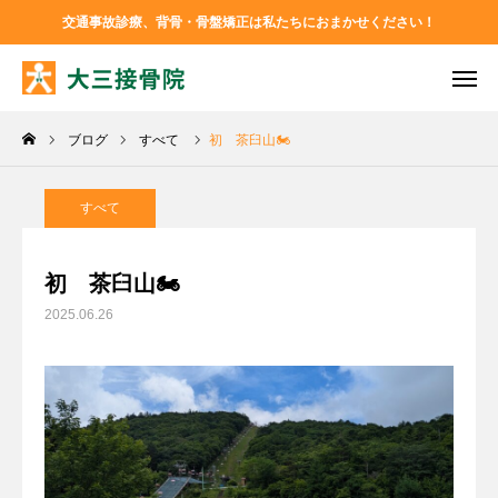
交通事故診療、背骨・骨盤矯正は私たちにおまかせください！
TEL
お問い合わせ
ブログ
すべて
初 茶臼山🏍
アクセス
Instagram
Facebook
すべて
大三接骨院について
初 茶臼山🏍
2025.06.26
診療メニュー
ブログ
お問い合わせ