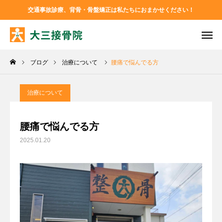
交通事故診療、背骨・骨盤矯正は私たちにおまかせください！
TEL
お問い合わせ
ブログ
治療について
腰痛で悩んでる方
アクセス
Instagram
Facebook
治療について
大三接骨院について
腰痛で悩んでる方
2025.01.20
診療メニュー
ブログ
お問い合わせ